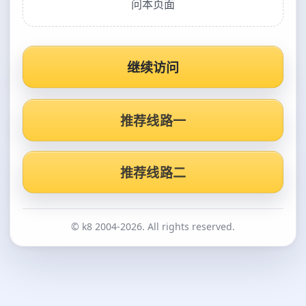
问本页面
继续访问
推荐线路一
推荐线路二
© k8 2004-2026. All rights reserved.